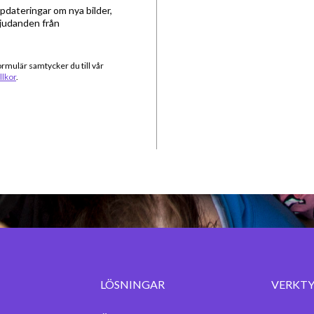
ppdateringar om nya bilder,
bjudanden från
ormulär samtycker du till vår
llkor
.
LÖSNINGAR
VERKTY