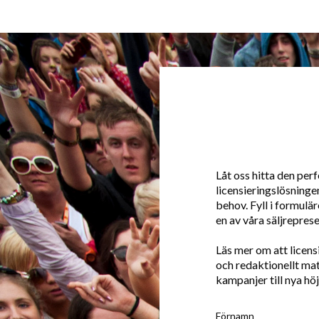
Låt oss hitta den per
licensieringslösningen
behov. Fyll i formulä
en av våra säljreprese
Läs mer om att licens
och redaktionellt mat
kampanjer till nya höj
Förnamn