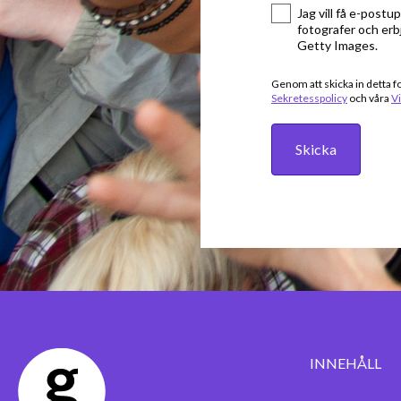
Jag vill få e-postu
fotografer och er
Getty Images.
Genom att skicka in detta f
Sekretesspolicy
och våra
Vi
Skicka
INNEHÅLL