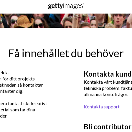
Få innehållet du behöver
fekta
Kontakta kund
 för ditt projekts
Kontakta vårt kundtjä
ret nedan så kontaktar
tekniska problem, faktu
ntanter dig.
allmänna kontofrågor.
iera fantastiskt kreativt
Kontakta support
erial som tar dina
der.
Bli contributor