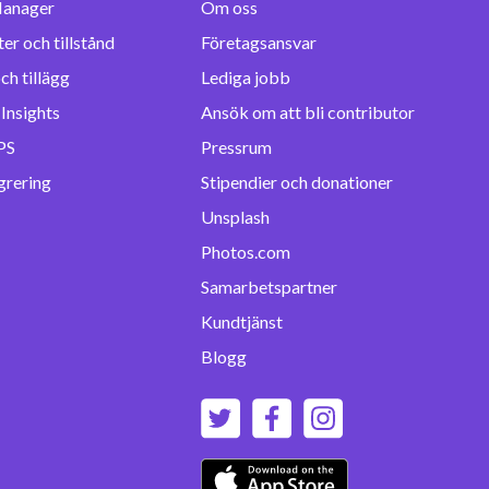
anager
Om oss
er och tillstånd
Företagsansvar
ch tillägg
Lediga jobb
 Insights
Ansök om att bli contributor
PS
Pressrum
grering
Stipendier och donationer
Unsplash
Photos.com
Samarbetspartner
Kundtjänst
Blogg