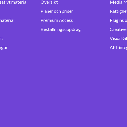
eativt material
Översikt
Media M
Planer och priser
Rättighet
material
Premium Access
Plugins o
Beställningsuppdrag
Creative
nt
Visual G
ngar
API-inte