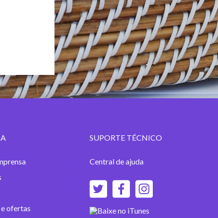
SA
SUPORTE TÉCNICO
imprensa
Central de ajuda
s
s
e ofertas