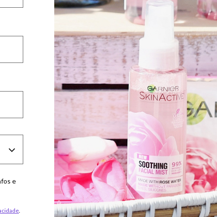
afos e
vacidade
.