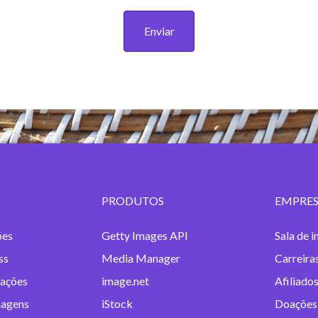
Enviar
PRODUTOS
EMPRE
ões
Getty Images API
Sala de 
ss
Media Manager
Carreira
rações
image.net
Afiliado
magens
iStock
Doações 