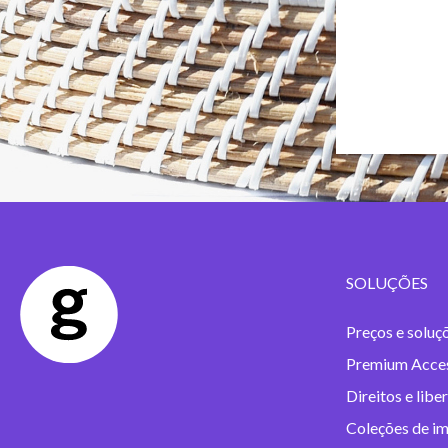
SOLUÇÕES
Preços e soluç
Premium Acce
Direitos e libe
Coleções de i